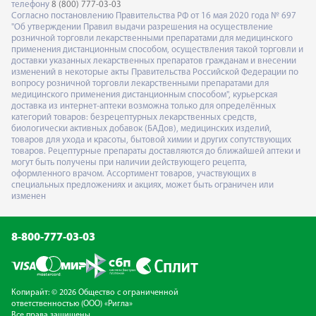
телефону
8 (800) 777-03-03
Согласно постановлению Правительства РФ от 16 мая 2020 года № 697
"Об утверждении Правил выдачи разрешения на осуществление
розничной торговли лекарственными препаратами для медицинского
применения дистанционным способом, осуществления такой торговли и
доставки указанных лекарственных препаратов гражданам и внесении
изменений в некоторые акты Правительства Российской Федерации по
вопросу розничной торговли лекарственными препаратами для
медицинского применения дистанционным способом", курьерская
доставка из интернет-аптеки возможна только для определённых
категорий товаров: безрецептурных лекарственных средств,
биологически активных добавок (БАДов), медицинских изделий,
товаров для ухода и красоты, бытовой химии и других сопутствующих
товаров. Рецептурные препараты доставляются до ближайшей аптеки и
могут быть получены при наличии действующего рецепта,
оформленного врачом. Ассортимент товаров, участвующих в
специальных предложениях и акциях, может быть ограничен или
изменен
8-800-777-03-03
Копирайт: © 2026 Общество с ограниченной
ответственностью (ООО) «Ригла»
Все права защищены