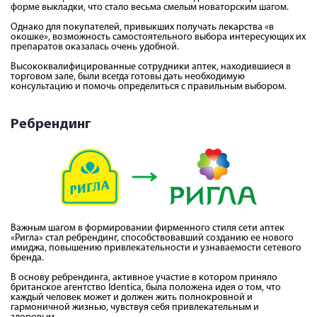
форме выкладки, что стало весьма смелым новаторским шагом.
открывается первая флагманская
крупнейших апт
аптека «Ригла».
страны.
Однако для покупателей, привыкших получать лекарства «в
окошке», возможность самостоятельного выбора интересующих их
препаратов оказалась очень удобной.
Высококвалифицированные сотрудники аптек, находившиеся в
торговом зале, были всегда готовы дать необходимую
консультацию и помочь определиться с правильным выбором.
Ребрендинг
Важным шагом в формировании фирменного стиля сети аптек
«Ригла» стал ребрендинг, способствовавший созданию ее нового
имиджа, повышению привлекательности и узнаваемости сетевого
бренда.
В основу ребрендинга, активное участие в котором приняло
британское агентство Identica, была положена идея о том, что
каждый человек может и должен жить полнокровной и
гармоничной жизнью, чувствуя себя привлекательным и