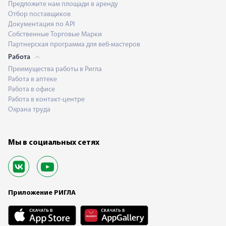
Предложите нам площади в аренду
Отбор поставщиков
Документация по API
Собственные Торговые Марки
Партнерская программа для веб-мастеров
Работа
Преимущества работы в Ригла
Работа в аптеке
Работа в офисе
Работа в контакт-центре
Охрана труда
Мы в социальных сетях
Приложение РИГЛА