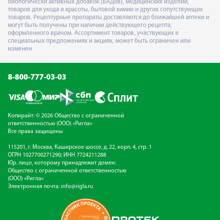
биологически активных добавок (БАДов), медицинских изделий,
товаров для ухода и красоты, бытовой химии и других сопутствующих
товаров. Рецептурные препараты доставляются до ближайшей аптеки и
могут быть получены при наличии действующего рецепта,
оформленного врачом. Ассортимент товаров, участвующих в
специальных предложениях и акциях, может быть ограничен или
изменен
8-800-777-03-03
Копирайт: © 2026 Общество с ограниченной
ответственностью (ООО) «Ригла»
Все права защищены
115201, г. Москва, Каширское шоссе, д. 22, корп. 4, стр. 1
ОГРН 1027700271290; ИНН 7724211288
Юр. лицо, которому принадлежит домен:
Общество с ограниченной ответственностью
(ООО) «Ригла»
Электронная почта:
info@rigla.ru