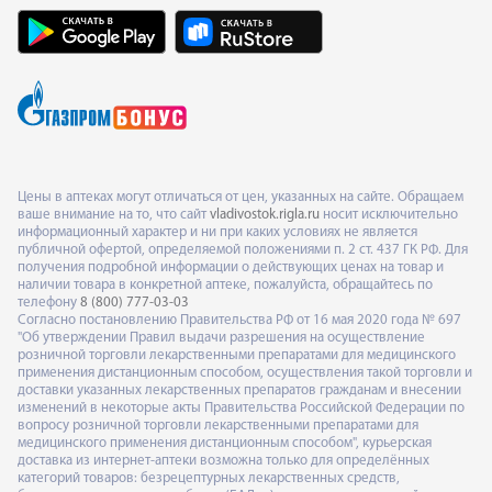
Цены в аптеках могут отличаться от цен, указанных на сайте. Обращаем
ваше внимание на то, что сайт
vladivostok.rigla.ru
носит исключительно
информационный характер и ни при каких условиях не является
публичной офертой, определяемой положениями п. 2 ст. 437 ГК РФ. Для
получения подробной информации о действующих ценах на товар и
наличии товара в конкретной аптеке, пожалуйста, обращайтесь по
телефону
8 (800) 777-03-03
Согласно постановлению Правительства РФ от 16 мая 2020 года № 697
"Об утверждении Правил выдачи разрешения на осуществление
розничной торговли лекарственными препаратами для медицинского
применения дистанционным способом, осуществления такой торговли и
доставки указанных лекарственных препаратов гражданам и внесении
изменений в некоторые акты Правительства Российской Федерации по
вопросу розничной торговли лекарственными препаратами для
медицинского применения дистанционным способом", курьерская
доставка из интернет-аптеки возможна только для определённых
категорий товаров: безрецептурных лекарственных средств,