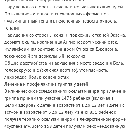
Нарушения со стороны печени и желчевыводящих путей
Повышение активности «печеночных» ферментов
Фульминантный гепатит, печеночная недостаточность,
гепатит
Нарушения со стороны кожи и подкожных тканей Экзема,
дерматит, сыпь, крапивница Ангионевротический отек,
мультиформная эритема, синдром Стивенса-Джонсона,
токсический эпидермальный некролиз
Общие расстройства и нарушения в месте введения Боль,
головокружение (включая вертиго), утомляемость,
лихорадка, боль в конечностях
Лечение и профилактика гриппа у детей
В клинических исследованиях осельтамивира при лечении
гриппа принимали участие 1473 ребенка (включая в
целом здоровых детей в возрасте от 1 до 12 лет и детей с
астмой в возрасте от 6 до 12 лет). Из них 851 ребенок
получал терапию осельтамивиром в лекарственной форме
«суспензия». Всего 158 детей получали рекомендованную