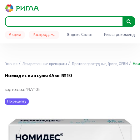
Акции
Распродажа
Яндекс Сплит
Ригла рекомендуе
Главная
Лекарственные препараты
Противопростудные, Грипп, ОРВИ
Номи
Номидес капсулы 45мг №10
код товара:
4477105
По рецепту
П