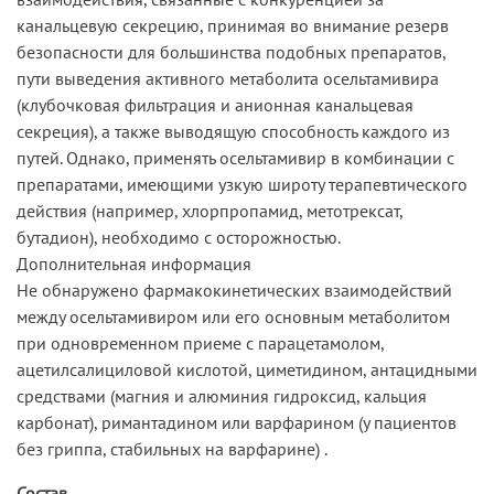
канальцевую секрецию, принимая во внимание резерв
безопасности для большинства подобных препаратов,
пути выведения активного метаболита осельтамивира
(клубочковая фильтрация и анионная канальцевая
секреция), а также выводящую способность каждого из
путей. Однако, применять осельтамивир в комбинации с
препаратами, имеющими узкую широту терапевтического
действия (например, хлорпропамид, метотрексат,
бутадион), необходимо с осторожностью.
Дополнительная информация
Не обнаружено фармакокинетических взаимодействий
между осельтамивиром или его основным метаболитом
при одновременном приеме с парацетамолом,
ацетилсалициловой кислотой, циметидином, антацидными
средствами (магния и алюминия гидроксид, кальция
карбонат), римантадином или варфарином (у пациентов
без гриппа, стабильных на варфарине) .
Состав