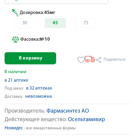
Дозировка:
45мг
30
45
75
Фасовка:
№10
В корзину
Поделиться
В наличии
в 21 аптеке
в 32 аптеках
Под заказ:
невозможна
Доставка:
Производитель:
Фармасинтез АО
Действующее вещество:
Осельтамивир
Номидес
- все лекарственные формы