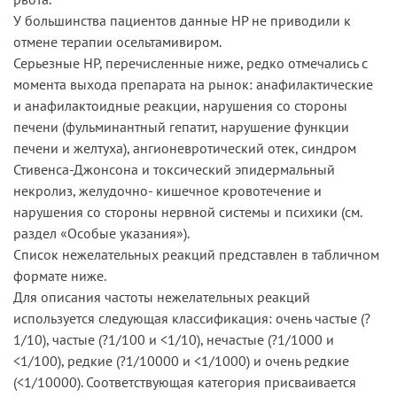
У большинства пациентов данные HP не приводили к
отмене терапии осельтамивиром.
Серьезные HP, перечисленные ниже, редко отмечались с
момента выхода препарата на рынок: анафилактические
и анафилактоидные реакции, нарушения со стороны
печени (фульминантный гепатит, нарушение функции
печени и желтуха), ангионевротический отек, синдром
Стивенса-Джонсона и токсический эпидермальный
некролиз, желудочно- кишечное кровотечение и
нарушения со стороны нервной системы и психики (см.
раздел «Особые указания»).
Список нежелательных реакций представлен в табличном
формате ниже.
Для описания частоты нежелательных реакций
используется следующая классификация: очень частые (?
1/10), частые (?1/100 и <1/10), нечастые (?1/1000 и
<1/100), редкие (?1/10000 и <1/1000) и очень редкие
(<1/10000). Соответствующая категория присваивается