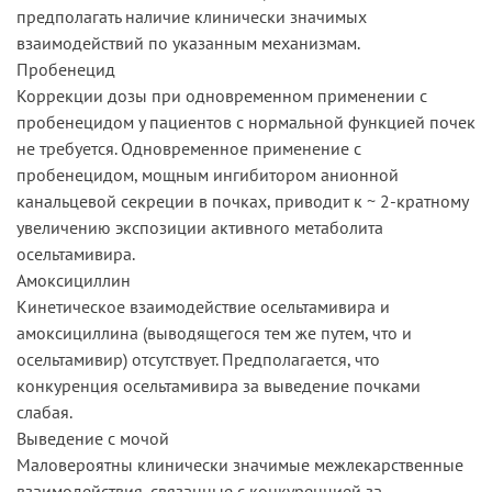
предполагать наличие клинически значимых
взаимодействий по указанным механизмам.
Пробенецид
Коррекции дозы при одновременном применении с
пробенецидом у пациентов с нормальной функцией почек
не требуется. Одновременное применение с
пробенецидом, мощным ингибитором анионной
канальцевой секреции в почках, приводит к ~ 2-кратному
увеличению экспозиции активного метаболита
осельтамивира.
Амоксициллин
Кинетическое взаимодействие осельтамивира и
амоксициллина (выводящегося тем же путем, что и
осельтамивир) отсутствует. Предполагается, что
конкуренция осельтамивира за выведение почками
слабая.
Выведение с мочой
Маловероятны клинически значимые межлекарственные
взаимодействия, связанные с конкуренцией за