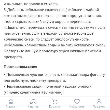
и высыпать порошок в емкость.
3. Добавить небольшое количество (не более 1 чайной
ложки) подходящего подслащенного продукта питания,
чтобы скрыть горький вкус, и хорошо перемешать.
4. Тщательно перемешать смесь и выпить ее сразу же после
приготовления. Если в емкости осталось небольшое
количество смеси, то следует ополоснуть емкость
небольшим количеством воды и выпить оставшуюся смесь.
Повторяйте данную процедуру перед каждым приемом
препарата.
Противопоказания
• Повышенная чувствительность к осельтамивира фосфату
или любому компоненту препарата;
• Терминальная стадия почечной недостаточности
(клиренс креатинина ≤10 мл/мин);
• Тяжелая печеночная недостаточность;
• Детский возраст до 1 года.
Главная
Каталог
Корзина
Избранное
Профиль