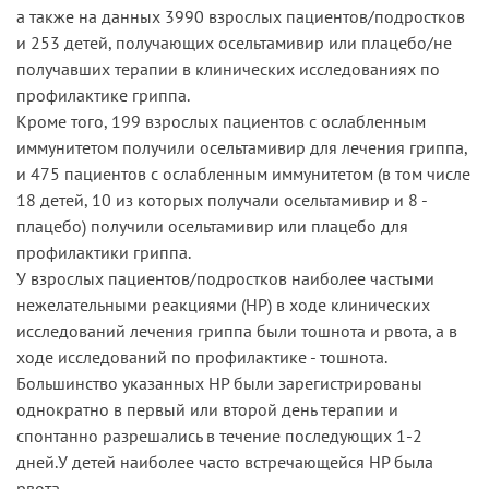
а также на данных 3990 взрослых пациентов/подростков
и 253 детей, получающих осельтамивир или плацебо/не
получавших терапии в клинических исследованиях по
профилактике гриппа.
Кроме того, 199 взрослых пациентов с ослабленным
иммунитетом получили осельтамивир для лечения гриппа,
и 475 пациентов с ослабленным иммунитетом (в том числе
18 детей, 10 из которых получали осельтамивир и 8 -
плацебо) получили осельтамивир или плацебо для
профилактики гриппа.
У взрослых пациентов/подростков наиболее частыми
нежелательными реакциями (HP) в ходе клинических
исследований лечения гриппа были тошнота и рвота, а в
ходе исследований по профилактике - тошнота.
Большинство указанных HP были зарегистрированы
однократно в первый или второй день терапии и
спонтанно разрешались в течение последующих 1-2
дней.У детей наиболее часто встречающейся НP была
рвота.